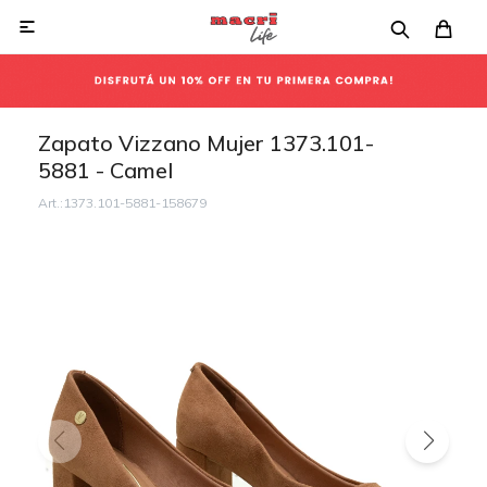

Zapato Vizzano Mujer 1373.101-
5881 - Camel
1373.101-5881-158679