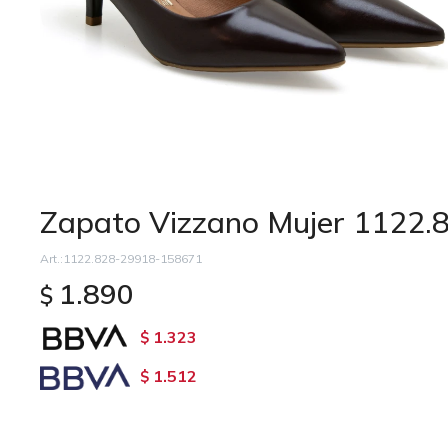
Zapato Vizzano Mujer 1122.
1122.828-29918-158671
1.890
$
1.323
$
1.512
$