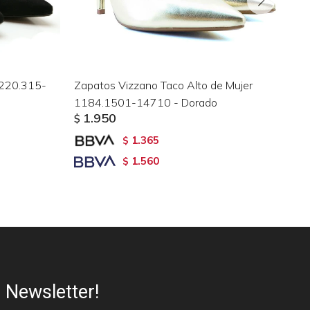
1220.315-
Zapatos Vizzano Taco Alto de Mujer
Za
1184.1501-14710 - Dorado
72
1.950
$
$
1.365
$
1.560
$
Newsletter!