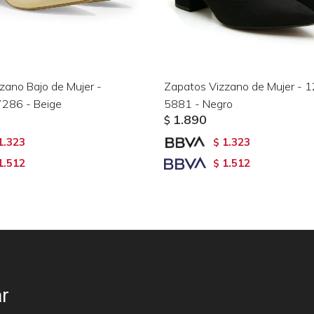
zano Bajo de Mujer -
Zapatos Vizzano de Mujer - 
286 - Beige
5881 - Negro
1.890
$
1.323
1.323
$
1.512
1.512
$
r