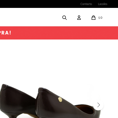
Contacto
Locales
0
$