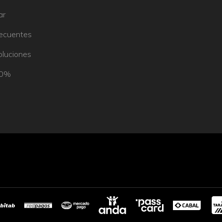
ar
recuentes
oluciones
50%