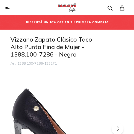

Vizzano Zapato Clàsico Taco
Alto Punta Fina de Mujer -
1388.100-7286 - Negro
1388.100-7286-133271