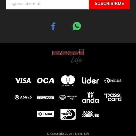
SUSCRIBIRME


© Copyright 2026 / Macri Life