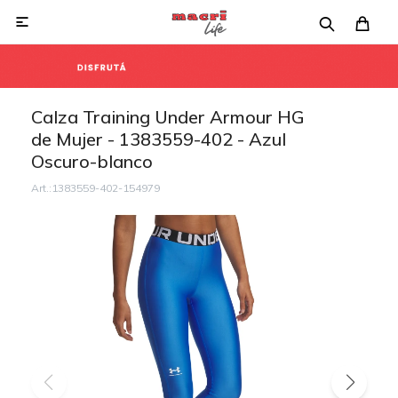

Calza Training Under Armour HG
de Mujer - 1383559-402 - Azul
Oscuro-blanco
1383559-402-154979