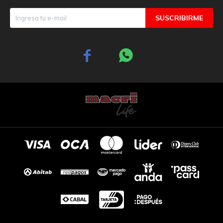
SUSCRIBIRME

