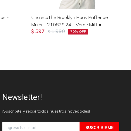
os -
ChalecoThe Brooklyn Haus Puffer de
Sh
Mujer - 210829I24 - Verde Militar
20
597
1.990
$
$
$
70
Newsletter!
¡Suscribite y recibí todas nuestras novedades!
SUSCRIBIRME