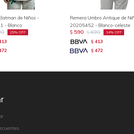
Batman de Niños -
Remera Umbro Antique de Niñ
1 - Blanco
20205452 - Blanco-celeste
90
590
690
$
$
25
14
413
413
$
472
472
$
r
ar
recuentes