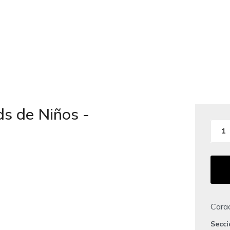
s de Niños -
1
Carac
Secc