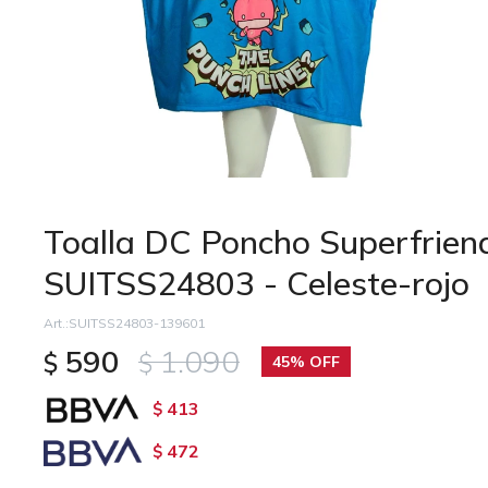
Toalla DC Poncho Superfriend
SUITSS24803 - Celeste-rojo
SUITSS24803-139601
590
1.090
$
$
45
413
$
472
$