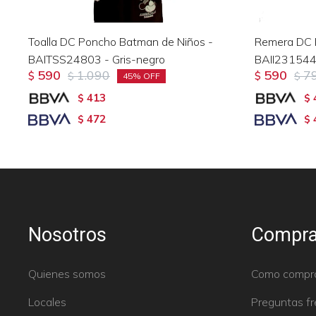
Toalla DC Poncho Batman de Niños -
Remera DC 
BAITSS24803 - Gris-negro
BAII231544
590
1.090
590
7
$
$
$
$
45
413
$
$
472
$
$
Nosotros
Compra
Quienes somos
Como compr
Locales
Preguntas f