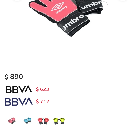
890
$
623
$
712
$