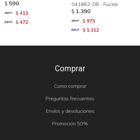
590
$
041862-08 - Fucsia
1.390
$
413
$
973
$
472
$
1.112
$
Comprar
Como comprar
Preguntas frecuentes
Envíos y devoluciones
Promocion 50%