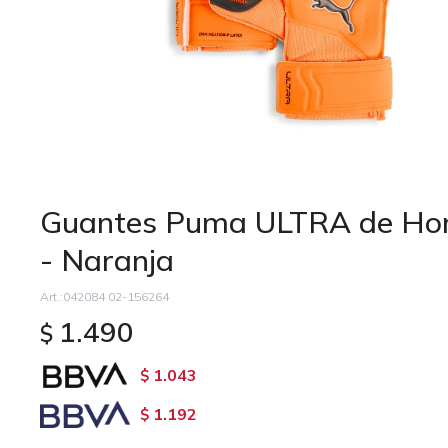
Guantes Puma ULTRA de Ho
- Naranja
042084 02-156264
1.490
$
1.043
$
1.192
$