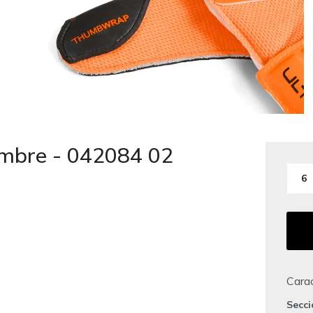
mbre - 042084 02
6
Carac
Secc