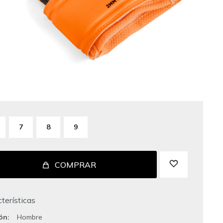
7
8
9
COMPRAR
terísticas
ión
Hombre