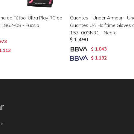
a de Fútbol Ultra Play RC de
Guantes - Under Armour - Un
41862-08 - Fucsia
Guantes UA Halftime Gloves 
157-003N31 - Negro
1.490
$
973
1.043
$
1.112
1.192
$
r
ar