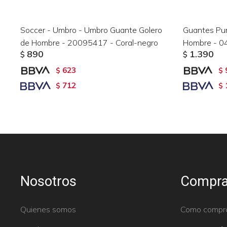
Soccer - Umbro - Umbro Guante Golero
Guantes Pum
de Hombre - 20095417 - Coral-negro
Hombre - 0
890
1.390
$
$
623
$
$
712
$
$
Nosotros
Compra
Quienes somos
Como compr