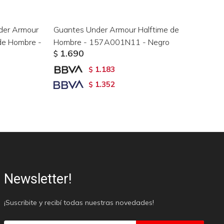
der Armour
Guantes Under Armour Halftime de
Gu
de Hombre -
Hombre - 157A001N11 - Negro
- 
1.690
$
$
1.183
$
1.352
$
Newsletter!
¡Suscribite y recibí todas nuestras novedades!