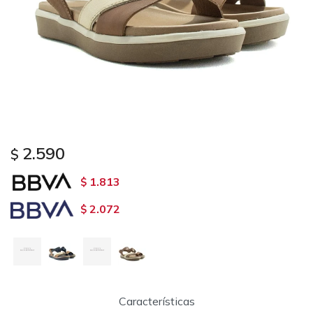
2.590
$
1.813
$
2.072
$
Características