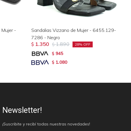
 Mujer -
Sandalias Vizzano de Mujer - 6455.129-
Sa
7286 - Negro
Or
1.350
1.890
$
$
$
28
945
$
1.080
$
Newsletter!
¡Suscribite y recibí todas nuestras novedades!