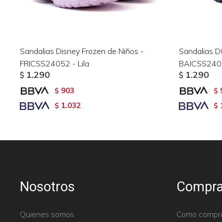
Sandalias Disney Frozen de Niños -
Sandalias D
FRICSS24052 - Lila
BAICSS24052
1.290
1.290
$
$
903
$
$
1.032
$
$
Nosotros
Compra
Quienes somos
Como compr