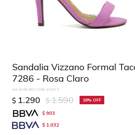
Sandalia Vizzano Formal Tac
7286 - Rosa Claro
6249.452-7286-134271
1.290
1.590
$
$
18
903
$
1.032
$