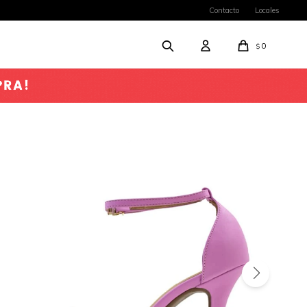
Contacto
Locales
0
$