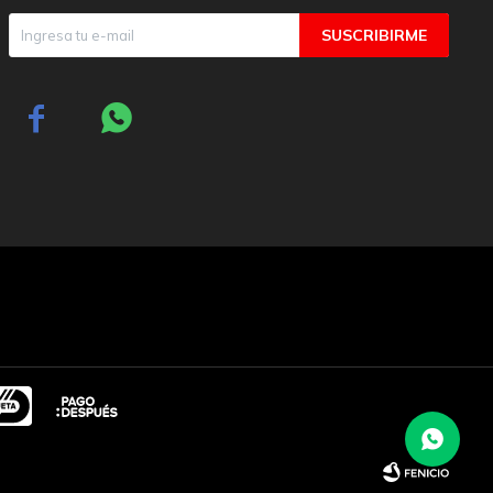
SUSCRIBIRME

