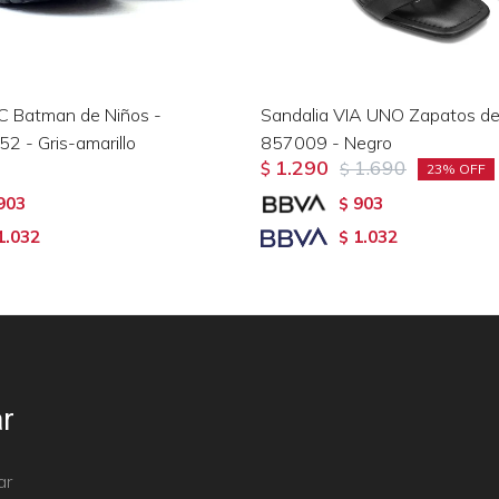
C Batman de Niños -
Sandalia VIA UNO Zapatos de
 - Gris-amarillo
857009 - Negro
1.290
1.690
$
$
23
903
903
$
1.032
1.032
$
r
ar