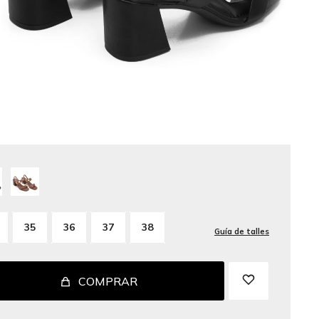
35
36
37
38
Guía de talles
COMPRAR