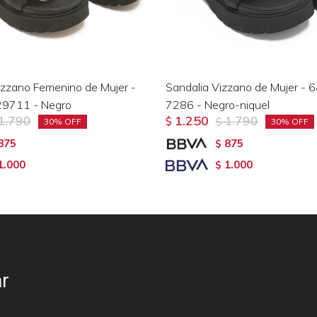
izzano Femenino de Mujer -
Sandalia Vizzano de Mujer - 
9711 - Negro
7286 - Negro-niquel
1.790
1.250
1.790
$
$
30
30
875
875
$
1.000
1.000
$
r