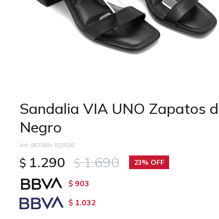
Sandalia VIA UNO Zapatos d
Negro
857009-153536
1.290
1.690
$
$
23
903
$
1.032
$