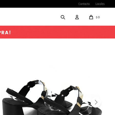
Contacto
Locales
0
$