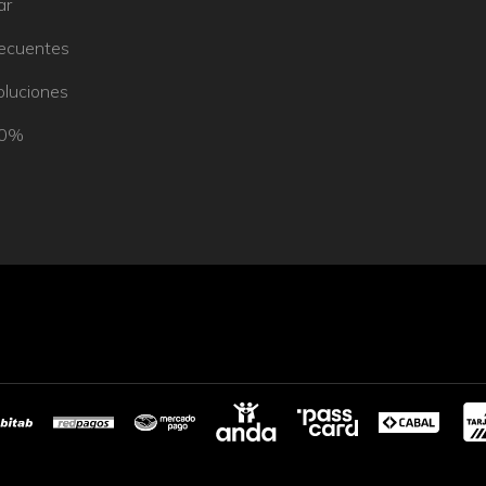
ar
recuentes
oluciones
50%