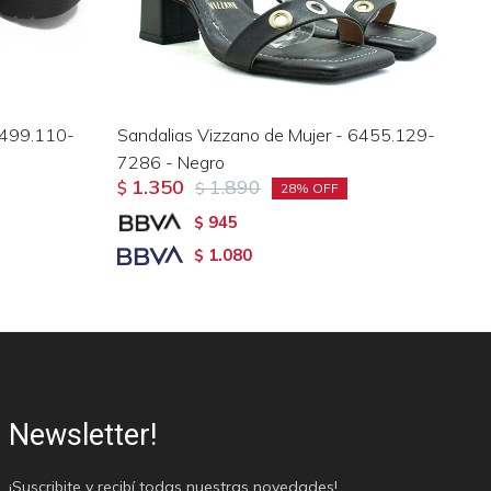
6499.110-
Sandalias Vizzano de Mujer - 6455.129-
Sa
7286 - Negro
Or
1.350
1.890
$
$
$
28
945
$
1.080
$
Newsletter!
¡Suscribite y recibí todas nuestras novedades!