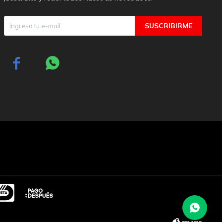
SUSCRIBIRME

