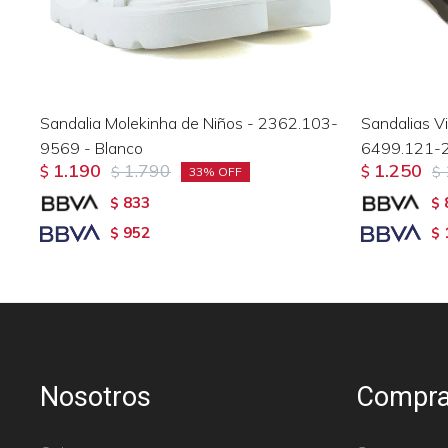
Sandalia Molekinha de Niños - 2362.103-
Sandalias V
9569 - Blanco
6499.121-2
1.190
1.790
1.250
$
$
$
$
33
833
$
$
952
$
$
Nosotros
Compra