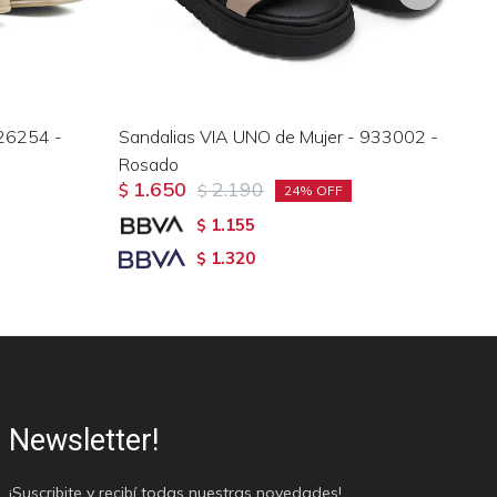
 26254 -
Sandalias VIA UNO de Mujer - 933002 -
Sa
Rosado
95
1.650
2.190
$
$
$
24
1.155
$
1.320
$
Newsletter!
¡Suscribite y recibí todas nuestras novedades!