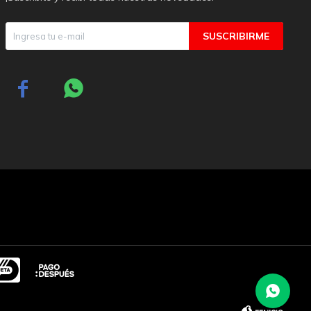
SUSCRIBIRME

