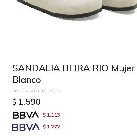
SANDALIA BEIRA RIO Mujer 
Blanco
4336.101-31136-158721
1.590
$
1.113
$
1.272
$