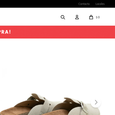
Contacto
Locales
0
$