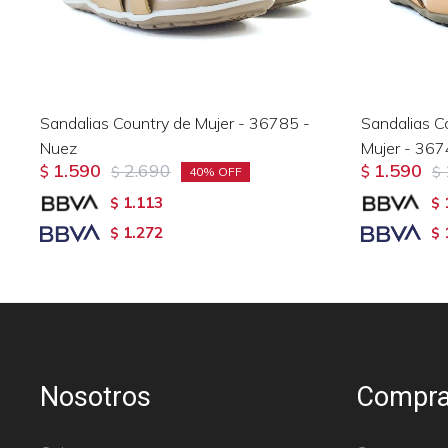
Sandalias Country de Mujer - 36785 -
Sandalias C
Nuez
Mujer - 367
1.590
2.690
1.590
$
$
$
$
40
1.113
$
$
1.272
$
$
Nosotros
Compra