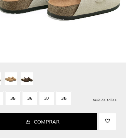
35
36
37
38
Guía de talles
COMPRAR