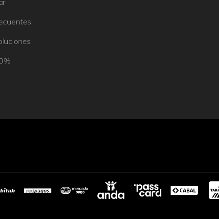
ar
recuentes
oluciones
50%