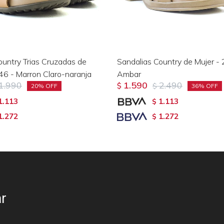
ountry Trias Cruzadas de
Sandalias Country de Mujer -
46 - Marron Claro-naranja
Ambar
1.990
1.590
2.490
$
$
20
36
1.113
1.113
$
1.272
1.272
$
r