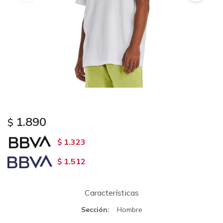
1.890
$
1.323
$
1.512
$
Características
Sección
Hombre