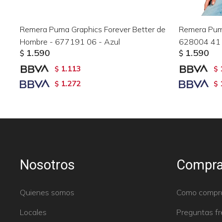
Remera Puma Graphics Forever Better de
Remera Pum
Hombre - 677191 06 - Azul
628004 41 -
1.590
1.590
$
$
1.113
$
$
1.272
$
$
Nosotros
Compra
Quienes somos
Como compr
Locales
Preguntas f