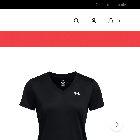
Contacto
Locales
0
$