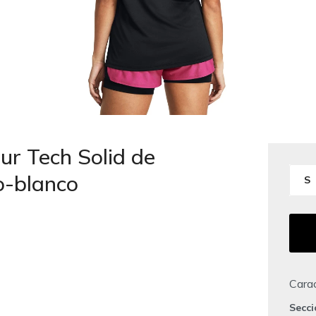
r Tech Solid de
o-blanco
S
Carac
Secc