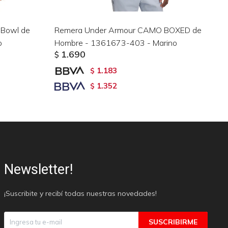
 Bowl de
Remera Under Armour CAMO BOXED de
Re
o
Hombre - 1361673-403 - Marino
Mu
1.690
$
$
1.183
$
1.352
$
Newsletter!
¡Suscribite y recibí todas nuestras novedades!
SUSCRIBIRME