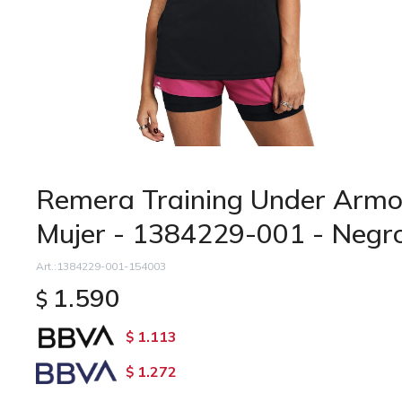
Remera Training Under Armou
Mujer - 1384229-001 - Negr
1384229-001-154003
1.590
$
1.113
$
1.272
$