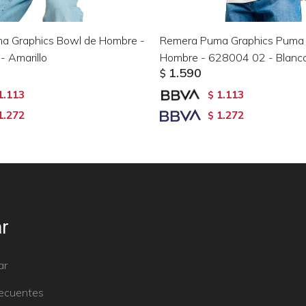
a Graphics Bowl de Hombre -
Remera Puma Graphics Puma
 Amarillo
Hombre - 628004 02 - Blanc
1.590
$
1.113
1.113
$
1.272
1.272
$
r
ar
recuentes