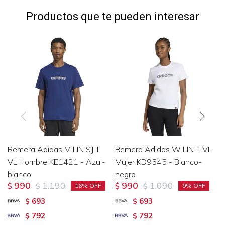
Productos que te pueden interesar
Remera Adidas M LIN SJ T
Remera Adidas W LIN T VL
VL Hombre KE1421 - Azul-
Mujer KD9545 - Blanco-
blanco
negro
990
1.190
990
1.090
$
$
$
$
16
9
693
693
$
$
792
792
$
$