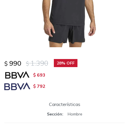
990
1.390
$
$
28
693
$
792
$
Características
Sección
Hombre