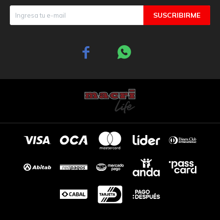
SUSCRIBIRME

