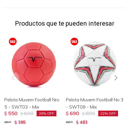
Productos que te pueden interesar
Pelota Muvem Football Nro
Pelota Muvem Football No 3
5 - SWT03 - Mix
- SWT08 - Mix
550
690
690
890
$
$
$
$
20
22
385
483
$
$