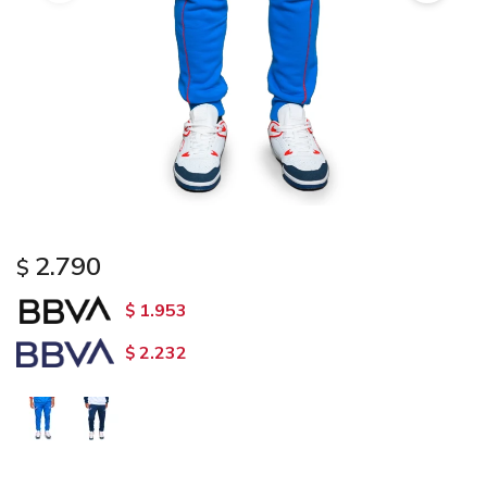
2.790
$
1.953
$
2.232
$