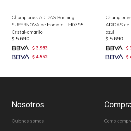
Championes ADIDAS Running
Championes
SUPERNOVA de Hombre - IH0795 -
ADIDAS de 
Cristal-amarillo
azul
5.690
5.690
$
$
3.983
$
$
4.552
$
$
Nosotros
Compra
Quienes somos
Como compr