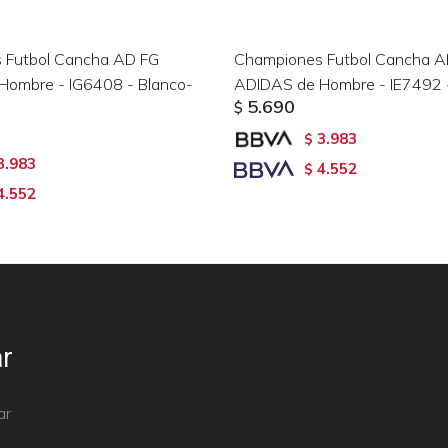
 Futbol Cancha AD FG
Championes Futbol Cancha A
Hombre - IG6408 - Blanco-
ADIDAS de Hombre - IE7492 
5.690
$
3.983
$
3.983
4.552
$
4.552
r
ar