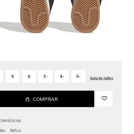
5
6
3-
4-
5-
Guía de talles
COMPRAR
terísticas
ión
Niños