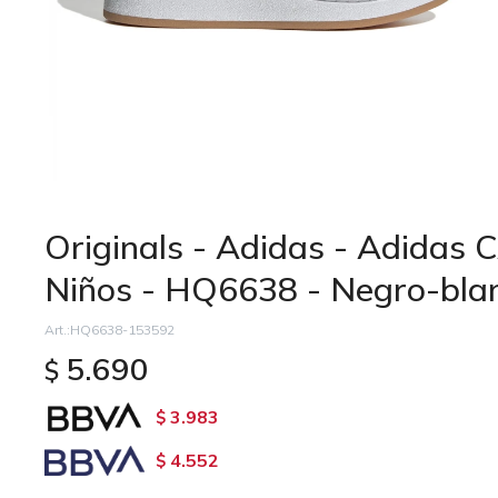
Originals - Adidas - Adidas
Niños - HQ6638 - Negro-bla
HQ6638-153592
5.690
$
3.983
$
4.552
$