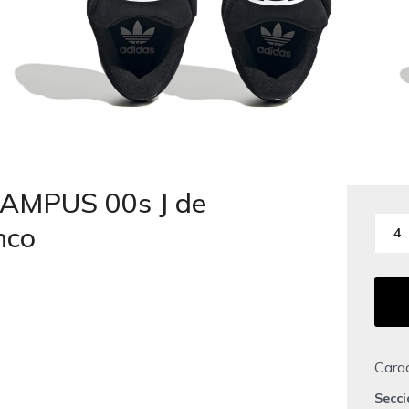
 CAMPUS 00s J de
nco
4
Carac
Secc