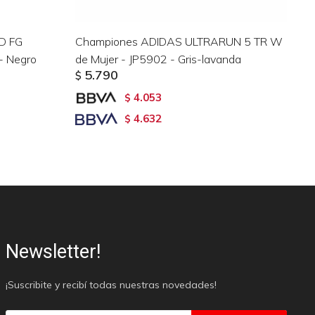
D FG
Championes ADIDAS ULTRARUN 5 TR W
Ch
- Negro
de Mujer - JP5902 - Gris-lavanda
MK
5.790
$
$
4.053
$
4.632
$
Newsletter!
¡Suscribite y recibí todas nuestras novedades!