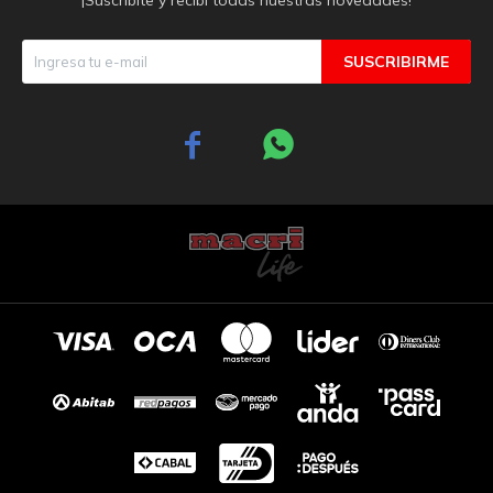
SUSCRIBIRME

