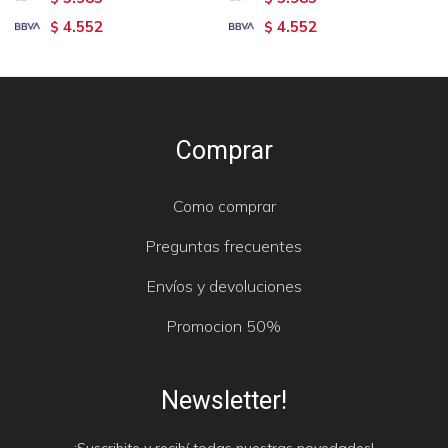
4.552
4.552
$
$
Comprar
Como comprar
Preguntas frecuentes
Envíos y devoluciones
Promocion 50%
Newsletter!
¡Suscribite y recibí todas nuestras novedades!