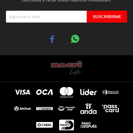
SUSCRIBIRME

