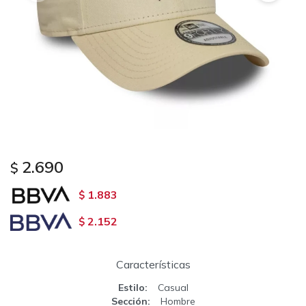
2.690
$
1.883
$
2.152
$
Características
Estilo
Casual
Sección
Hombre