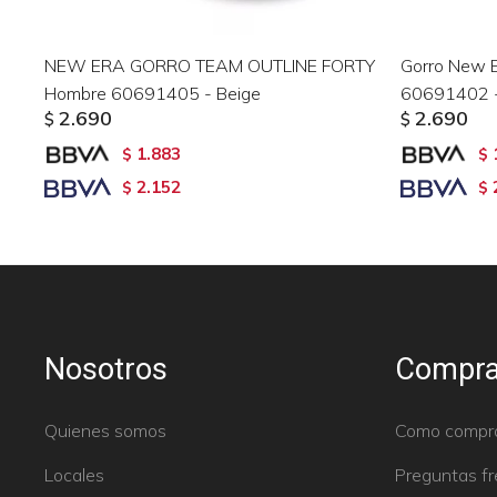
NEW ERA GORRO TEAM OUTLINE FORTY
Gorro New 
Hombre 60691405 - Beige
60691402 -
2.690
2.690
$
$
1.883
$
$
2.152
$
$
Nosotros
Compra
Quienes somos
Como compr
Locales
Preguntas f