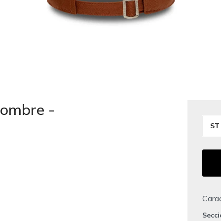
ombre -
ST
Carac
Secc