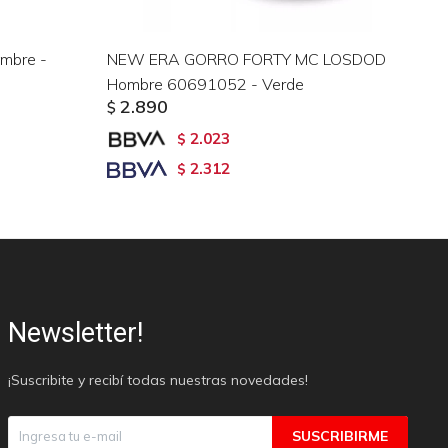
mbre -
NEW ERA GORRO FORTY MC LOSDOD
NE
Hombre 60691052 - Verde
Ho
2.890
$
$
2.023
$
2.312
$
Newsletter!
¡Suscribite y recibí todas nuestras novedades!
SUSCRIBIRME