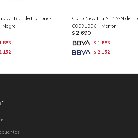
Era CHIBUL de Hombre -
Gorro New Era NEYYAN de Ho
 Negro
60691396 - Marron
2.690
$
1.883
1.883
$
2.152
2.152
$
r
ar
recuentes