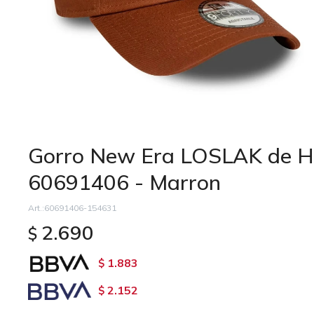
Gorro New Era LOSLAK de H
60691406 - Marron
60691406-154631
2.690
$
1.883
$
2.152
$