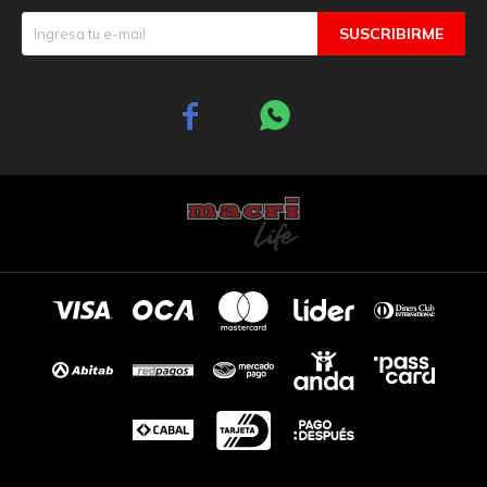
SUSCRIBIRME

