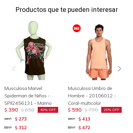
Productos que te pueden interesar
Musculosa Marvel
Musculosa Umbro de
Spiderman de Niños -
Hombre - 20106012 -
SPII2456131 - Marino
Coral-multicolor
390
650
590
790
$
$
$
$
40
25
273
413
$
$
312
472
$
$