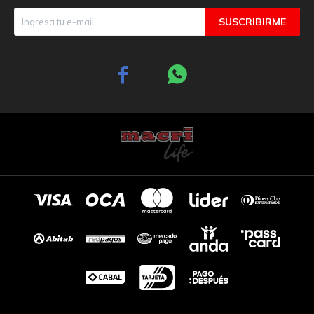
SUSCRIBIRME

