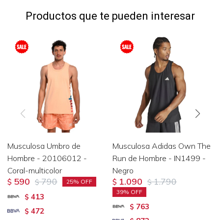
Productos que te pueden interesar
Musculosa Umbro de
Musculosa Adidas Own The
Hombre - 20106012 -
Run de Hombre - IN1499 -
Coral-multicolor
Negro
590
790
1.090
1.790
$
$
$
$
25
39
413
$
763
$
472
$