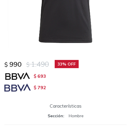
990
1.490
$
$
33
693
$
792
$
Características
Sección
Hombre