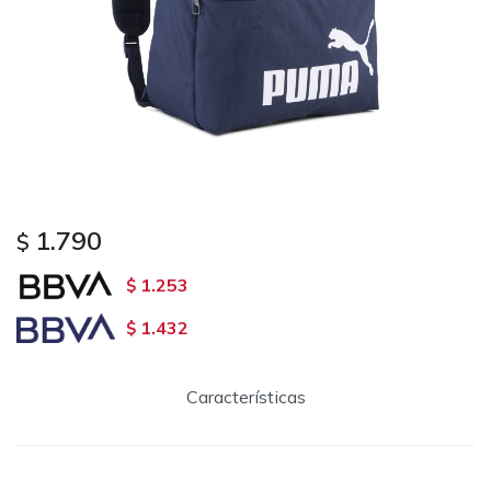
1.790
$
1.253
$
1.432
$
Características