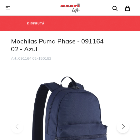

Mochilas Puma Phase - 091164
02 - Azul
091164 02-150183