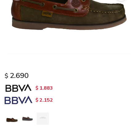
2.690
$
1.883
$
2.152
$