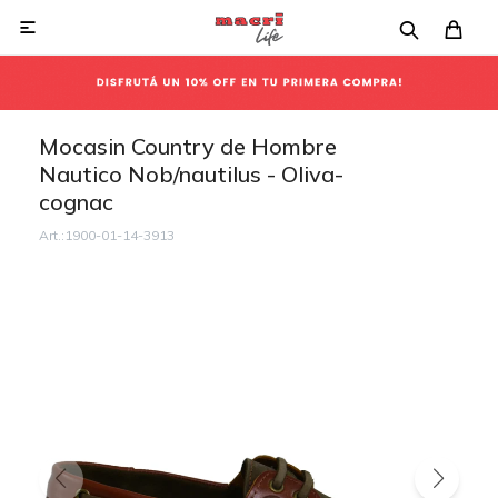

Mocasin Country de Hombre
Nautico Nob/nautilus - Oliva-
cognac
1900-01-14-3913