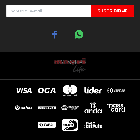
SUSCRIBIRME

