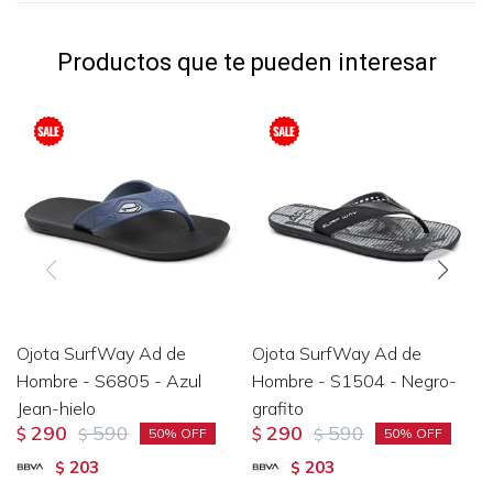
Productos que te pueden interesar
Ojota SurfWay Ad de
Ojota SurfWay Ad de
Hombre - S6805 - Azul
Hombre - S1504 - Negro-
Jean-hielo
grafito
290
590
290
590
$
$
$
$
50
50
203
203
$
$