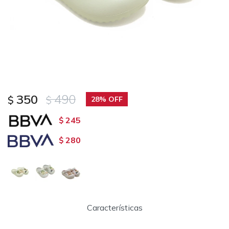
350
490
$
$
28
245
$
280
$
Características