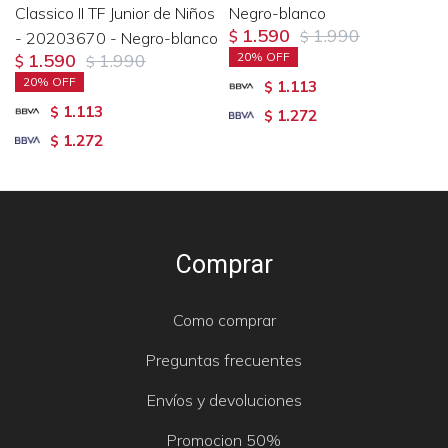
Classico II TF Junior de Niños
Negro-blanco
1.590
1.990
- 20203670 - Negro-blanco
$
$
1.590
1.990
20
$
$
20
1.113
$
1.113
$
1.272
$
1.272
$
Comprar
Como comprar
Preguntas frecuentes
Envíos y devoluciones
Promocion 50%