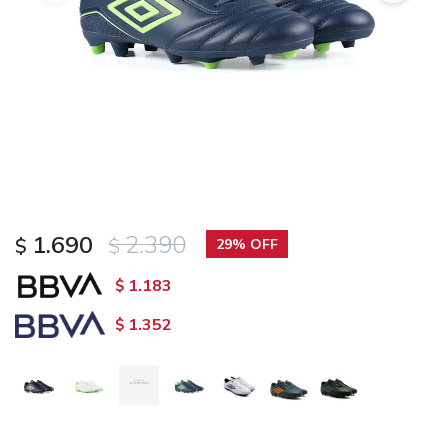
1.690
2.390
$
$
29
1.183
$
1.352
$