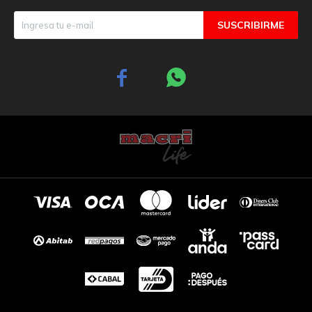
SUSCRIBIRME

