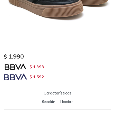
1.990
$
1.393
$
1.592
$
Características
Sección
Hombre