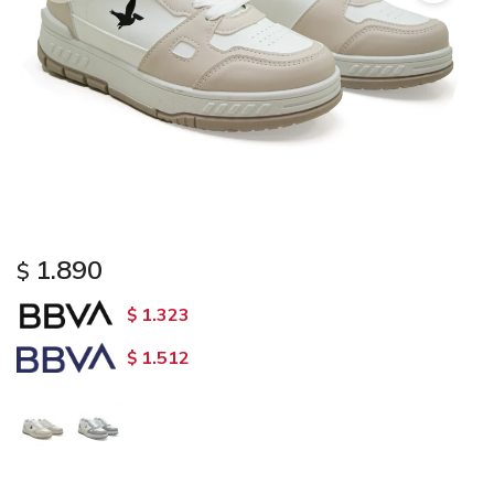
1.890
$
1.323
$
1.512
$