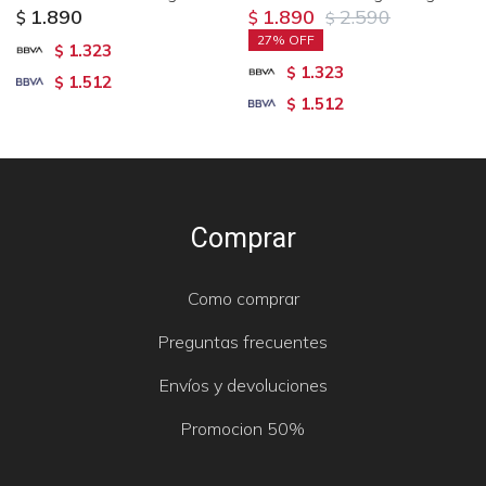
1.890
1.890
2.590
$
$
$
27
1.323
$
1.323
$
1.512
$
1.512
$
Comprar
Como comprar
Preguntas frecuentes
Envíos y devoluciones
Promocion 50%