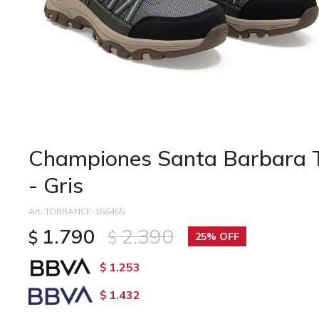
Championes Santa Barbara
- Gris
TORRANCE-156455
1.790
2.390
$
$
25
1.253
$
1.432
$