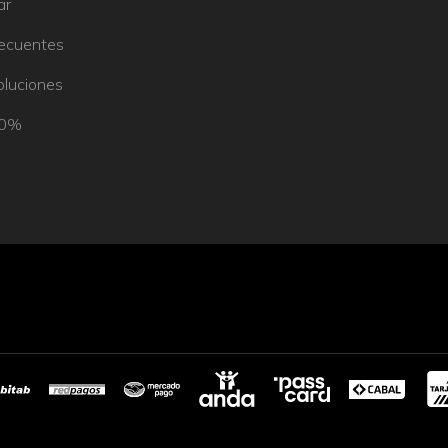
ar
recuentes
oluciones
50%