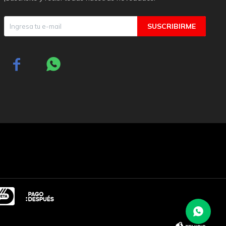
SUSCRIBIRME

