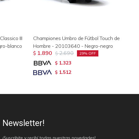
assico III
Championes Umbro de Fútbol Touch de
Ch
ro-blanco
Hombre - 20103640 - Negro-negro
- 
1.890
2.690
$
$
$
29
1.323
$
1.512
$
Newsletter!
¡Suscribite y recibí todas nuestras novedades!