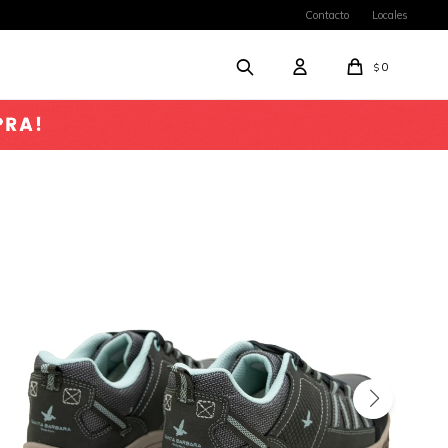
Contacto
Locales
0
$