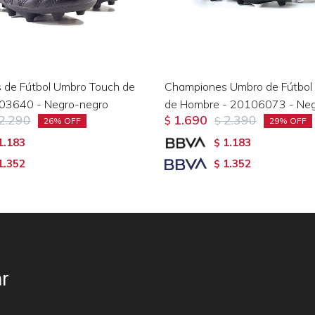
 de Fútbol Umbro Touch de
Championes Umbro de Fútbol Cl
203640 - Negro-negro
de Hombre - 20106073 - Neg
2.290
1.690
2.390
$
$
26
29
1.183
1.183
$
1.352
1.352
$
r