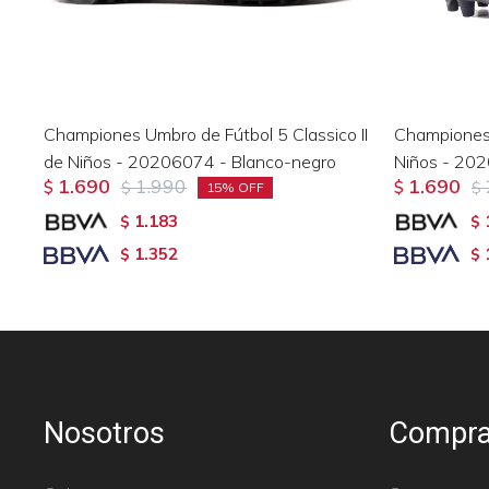
Championes Umbro de Fútbol 5 Classico II
Championes
de Niños - 20206074 - Blanco-negro
Niños - 20
1.690
1.990
1.690
$
$
$
$
15
1.183
$
$
1.352
$
$
Nosotros
Compra