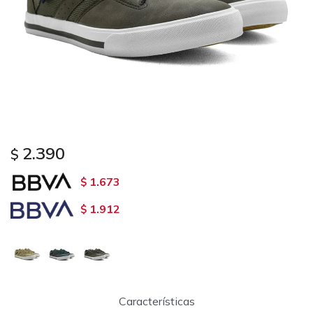
2.390
$
1.673
$
1.912
$
Características