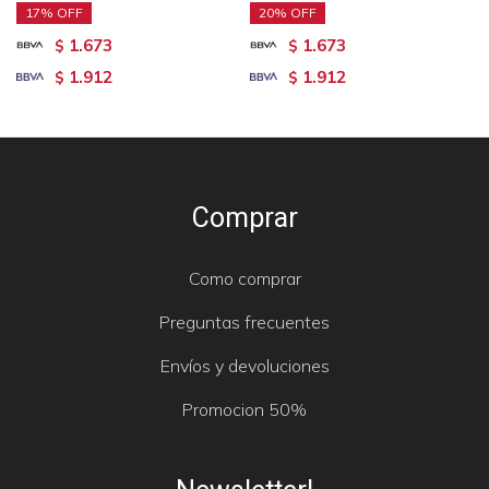
17
20
1.673
1.673
$
$
1.912
1.912
$
$
Comprar
Como comprar
Preguntas frecuentes
Envíos y devoluciones
Promocion 50%