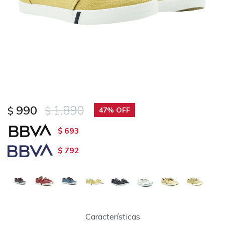
990
1.890
$
$
47
693
$
792
$
Características