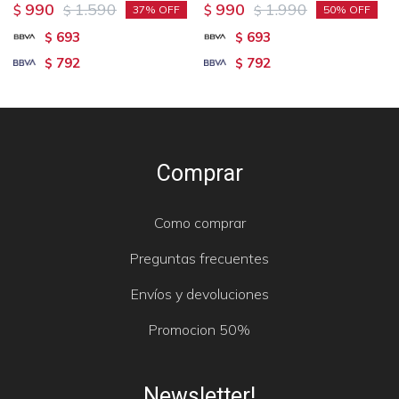
990
1.590
990
1.990
$
$
$
$
37
50
693
693
$
$
792
792
$
$
Comprar
Como comprar
Preguntas frecuentes
Envíos y devoluciones
Promocion 50%
Newsletter!