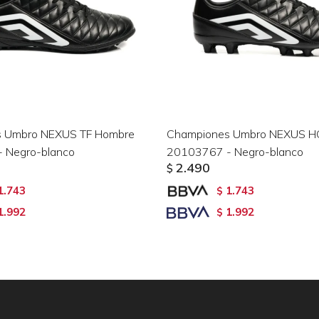
 Umbro NEXUS TF Hombre
Championes Umbro NEXUS H
 Negro-blanco
20103767 - Negro-blanco
2.490
$
1.743
1.743
$
1.992
1.992
$