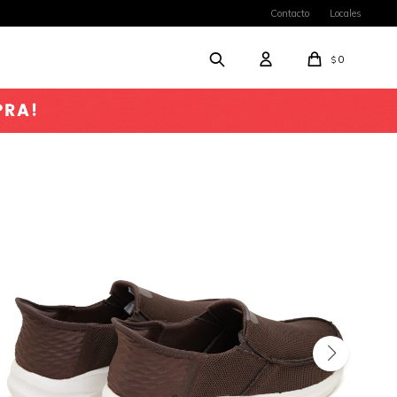
Contacto
Locales
0
$