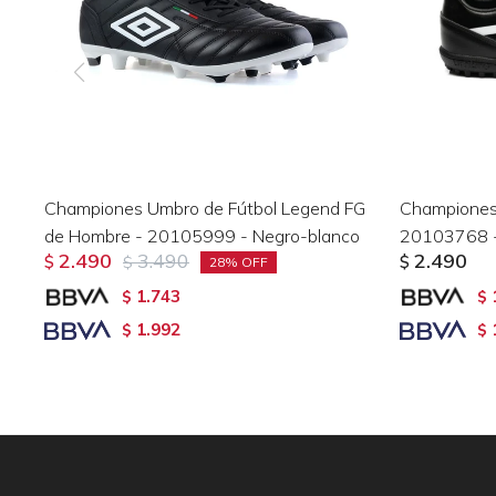
Championes Umbro de Fútbol Legend FG
Championes
de Hombre - 20105999 - Negro-blanco
20103768 -
2.490
3.490
2.490
$
$
$
28
1.743
$
$
1.992
$
$