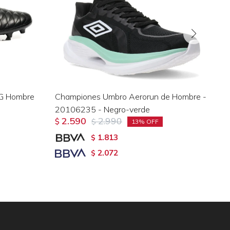
G Hombre
Championes Umbro Aerorun de Hombre -
Ch
20106235 - Negro-verde
HI
2.590
2.990
$
$
fu
13
$
1.813
$
2.072
$