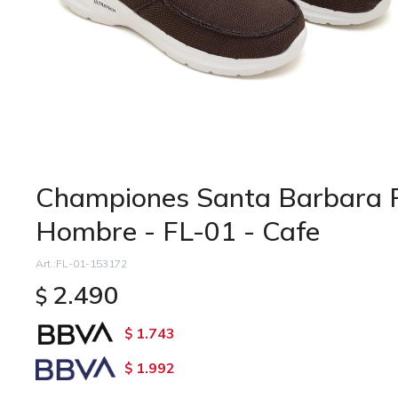
Championes Santa Barbara F
Hombre - FL-01 - Cafe
FL-01-153172
2.490
$
1.743
$
1.992
$