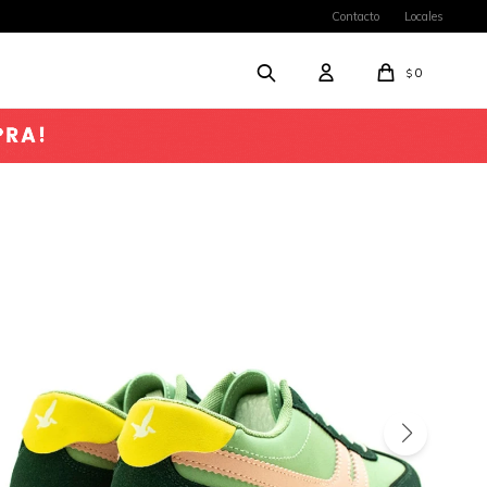
Contacto
Locales
0
$