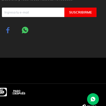
SUSCRIBIRME

