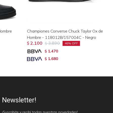
Hombre
Championes Converse Chuck Taylor Ox de
Ch
Hombre - 118012B/157004C - Negro
Co
2.100
3.890
$
$
$
46
1.470
$
1.680
$
Newsletter!
¡Suscribite y recibí todas nuestras novedades!