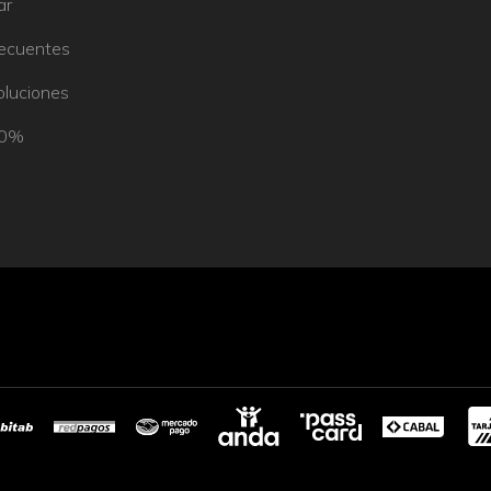
ar
recuentes
oluciones
50%