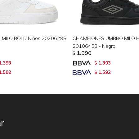
 MILO BOLD Niños 20206298
CHAMPIONES UMBRO MILO 
20106458 - Negro
1.990
$
1.393
1.393
$
1.592
1.592
$
r