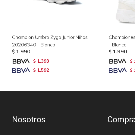
Champion Umbro Zygo Junior Niños
Championes
20206340 - Blanco
- Blanco
1.990
1.990
$
$
1.393
$
$
1.592
$
$
Nosotros
Compra