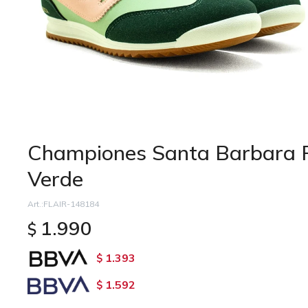
Championes Santa Barbara Fl
Verde
FLAIR-148184
1.990
$
1.393
$
1.592
$