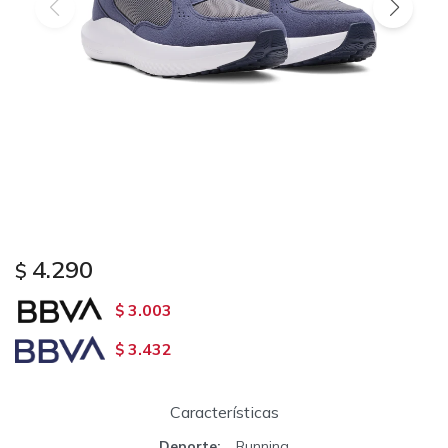
4.290
$
3.003
$
3.432
$
Características
Deporte
Running