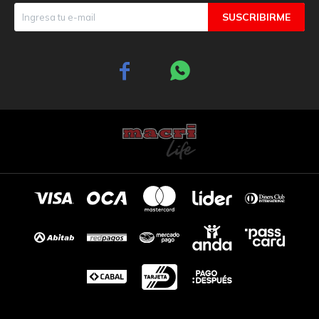
SUSCRIBIRME

