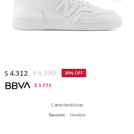
4.312
5.390
$
$
20
3.773
$
Características
Sección
Hombre