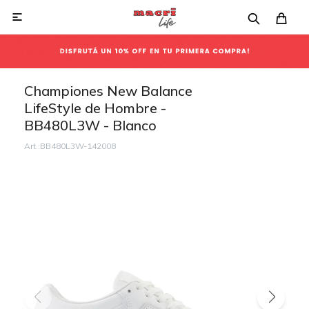

Championes New Balance
LifeStyle de Hombre -
BB480L3W - Blanco
BB480L3W-142008