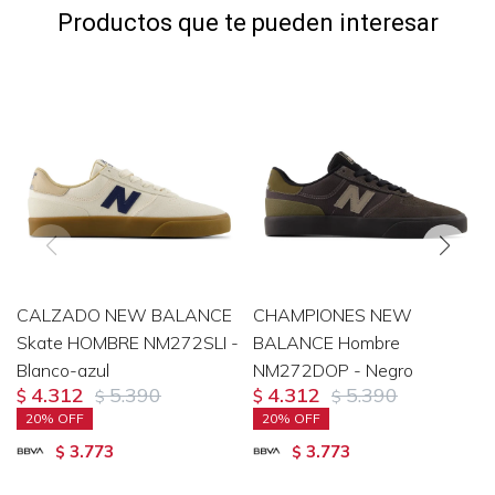
Productos que te pueden interesar
CALZADO NEW BALANCE
CHAMPIONES NEW
Skate HOMBRE NM272SLI -
BALANCE Hombre
Blanco-azul
NM272DOP - Negro
4.312
5.390
4.312
5.390
$
$
$
$
20
20
3.773
3.773
$
$