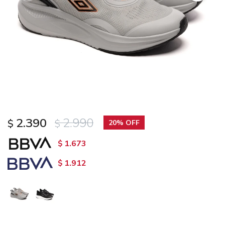
2.390
2.990
$
$
20
1.673
$
1.912
$