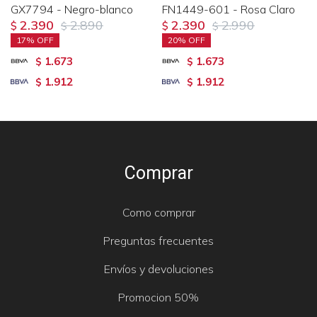
GX7794 - Negro-blanco
FN1449-601 - Rosa Claro
2.390
2.890
2.390
2.990
$
$
$
$
17
20
1.673
1.673
$
$
1.912
1.912
$
$
Comprar
Como comprar
Preguntas frecuentes
Envíos y devoluciones
Promocion 50%