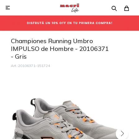

Championes Running Umbro
IMPULSO de Hombre - 20106371
- Gris
20106371-151724