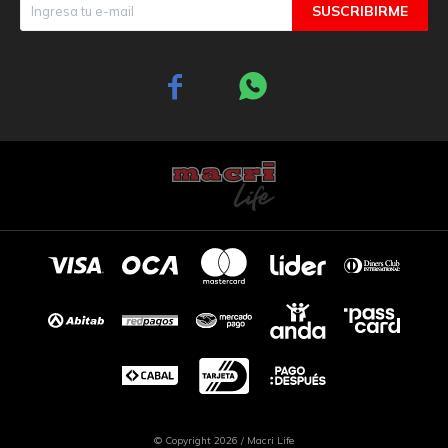
SUSCRIBIRME


© Copyright 2026 / Macri Life