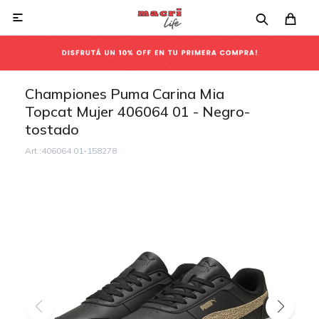

Championes Puma Carina Mia
Topcat Mujer 406064 01 - Negro-
tostado
406064 01-158278