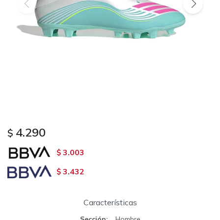
4.290
$
3.003
$
3.432
$
Características
Sección
Hombre