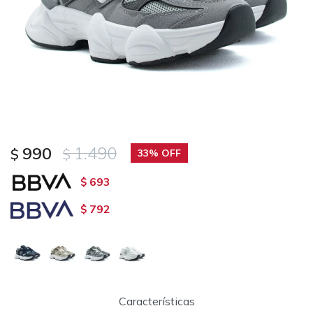
990
1.490
$
$
33
693
$
792
$
Características