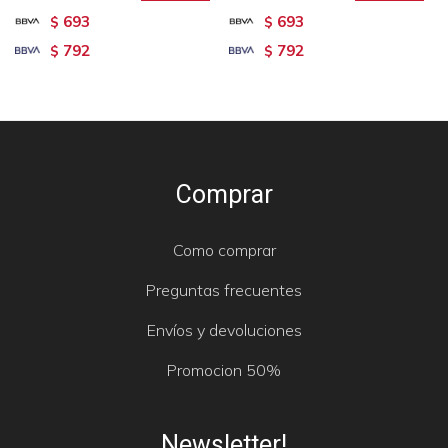
693
693
$
$
792
792
$
$
Comprar
Como comprar
Preguntas frecuentes
Envíos y devoluciones
Promocion 50%
Newsletter!