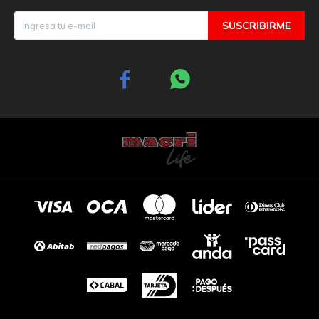
SUSCRIBIRME

