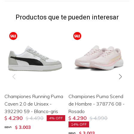
Productos que te pueden interesar
Championes Running Puma
Championes Puma Scend
Caven 2.0 de Unisex -
de Hombre - 378776 08 -
392290 59 - Blanco-gris
Rosado
4.290
4.490
4.290
4.990
$
$
$
$
4
14
3.003
$
3.003
$