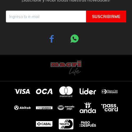
SUSCRIBIRME

