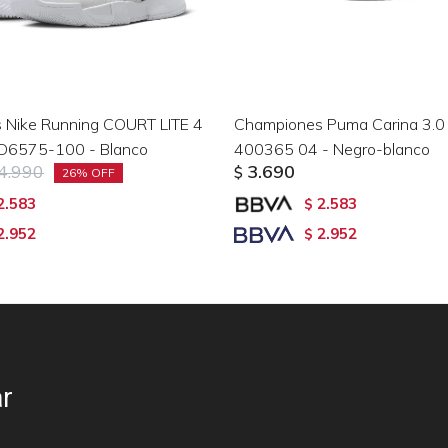
 Nike Running COURT LITE 4
Championes Puma Carina 3.0 
FD6575-100 - Blanco
400365 04 - Negro-blanco
4.990
3.690
$
26
2.583
2.583
$
2.952
2.952
$
r