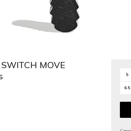
S SWITCH MOVE
s
5
6.5
Carac