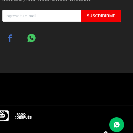
SUSCRIBIRME

