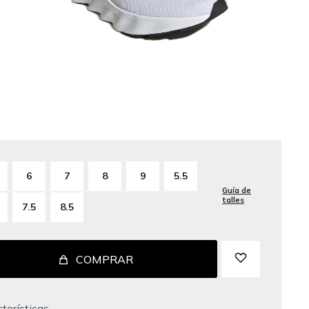
6
7
8
9
5.5
Guía de
talles
7.5
8.5
COMPRAR
terísticas