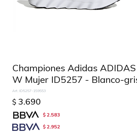
Championes Adidas ADIDA
W Mujer ID5257 - Blanco-gri
ID5257-159553
3.690
$
2.583
$
2.952
$