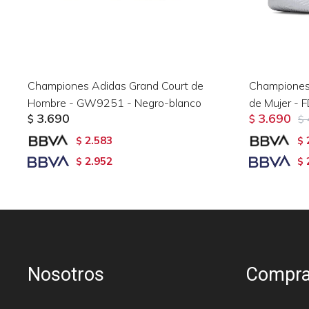
Championes Adidas Grand Court de
Championes
Hombre - GW9251 - Negro-blanco
de Mujer - 
3.690
3.690
$
$
$
2.583
$
$
2.952
$
$
Nosotros
Compra