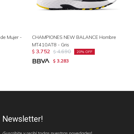
de Mujer -
CHAMPIONES NEW BALANCE Hombre
Ch
MT410AT8 - Gris
10
3.752
4.690
$
$
$
20
3.283
$
Newsletter!
¡Suscribite y recibí todas nuestras novedades!