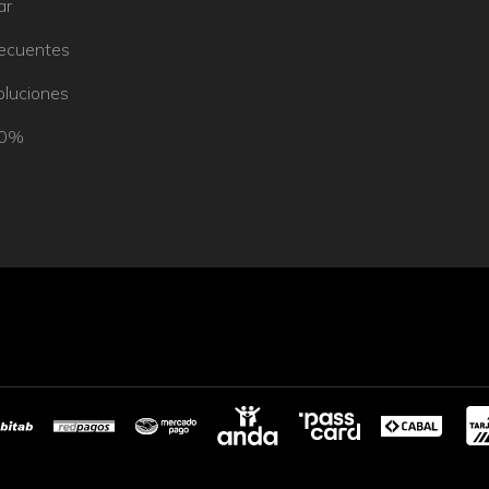
ar
recuentes
oluciones
50%