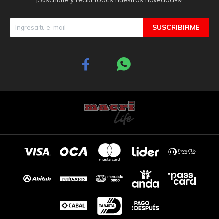
SUSCRIBIRME

