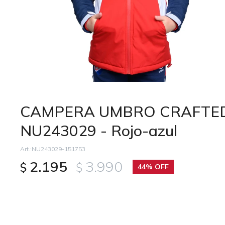
CAMPERA UMBRO CRAFTED 
NU243029 - Rojo-azul
NU243029-151753
2.195
3.990
$
$
44