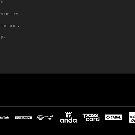
ar
recuentes
oluciones
50%