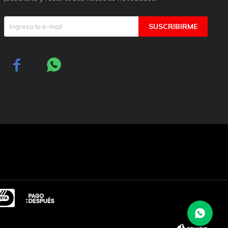
SUSCRIBIRME

