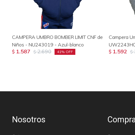
CAMPERA UMBRO BOMBER LIMIT CNF de
Campera Um
Niños - NU243019 - Azul-blanco
UW2243H0 
1.587
2.690
1.592
$
$
$
$
41
Nosotros
Compra