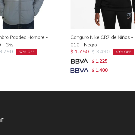
bro Padded Hombre -
Canguro Nike CR7 de Niños 
- Gris
010 - Negro
3.790
1.750
3.490
$
$
57
49
1.225
$
1.400
$
r