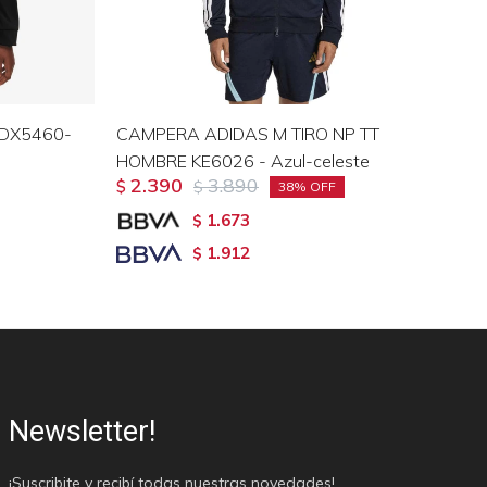
- DX5460-
CAMPERA ADIDAS M TIRO NP TT
CA
HOMBRE KE6026 - Azul-celeste
Mu
2.390
3.890
$
$
$
38
1.673
$
1.912
$
Newsletter!
¡Suscribite y recibí todas nuestras novedades!