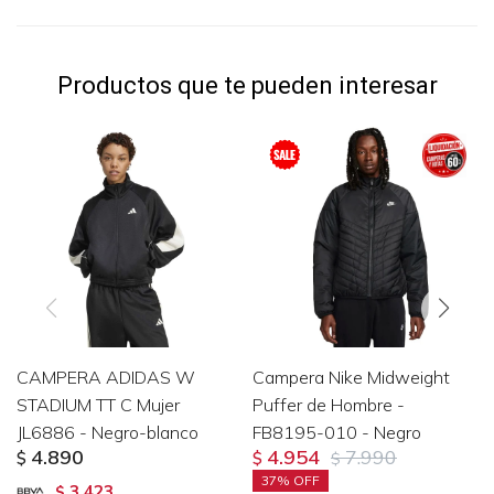
Productos que te pueden interesar
CAMPERA ADIDAS W
Campera Nike Midweight
STADIUM TT C Mujer
Puffer de Hombre -
JL6886 - Negro-blanco
FB8195-010 - Negro
4.890
4.954
7.990
$
$
$
37
3.423
$