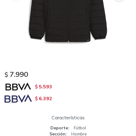
7.990
$
5.593
$
6.392
$
Características
Deporte
Fútbol
Sección
Hombre