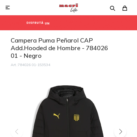

Campera Puma Peñarol CAP
Add.Hooded de Hombre - 784026
01 - Negro
784026 01-153534