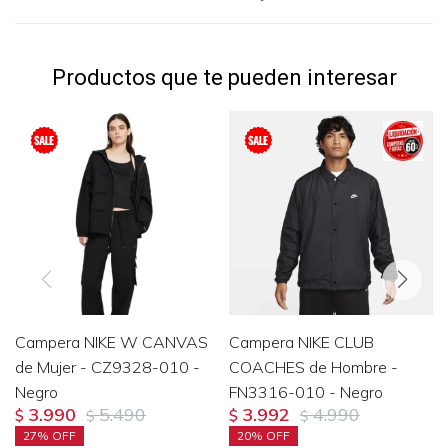
Productos que te pueden interesar
Campera NIKE W CANVAS
Campera NIKE CLUB
de Mujer - CZ9328-010 -
COACHES de Hombre -
Negro
FN3316-010 - Negro
3.990
5.490
3.992
4.990
$
$
$
$
27
20