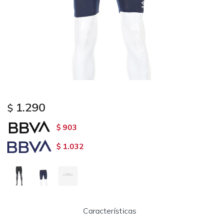
1.290
$
903
$
1.032
$
Características