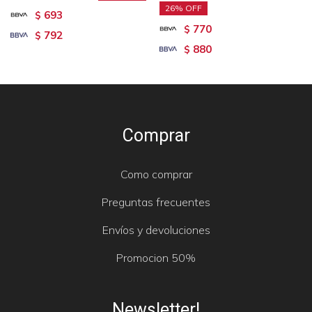
26
693
$
770
$
792
$
880
$
Comprar
Como comprar
Preguntas frecuentes
Envíos y devoluciones
Promocion 50%
Newsletter!