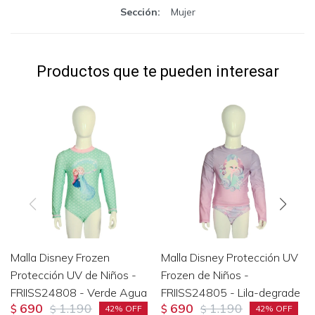
Sección
Mujer
Productos que te pueden interesar
Malla Disney Frozen
Malla Disney Protección UV
Protección UV de Niños -
Frozen de Niños -
FRIISS24808 - Verde Agua
FRIISS24805 - Lila-degrade
690
1.190
690
1.190
$
$
$
$
42
42