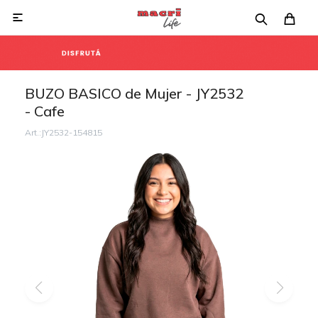

BUZO BASICO de Mujer - JY2532
- Cafe
JY2532-154815